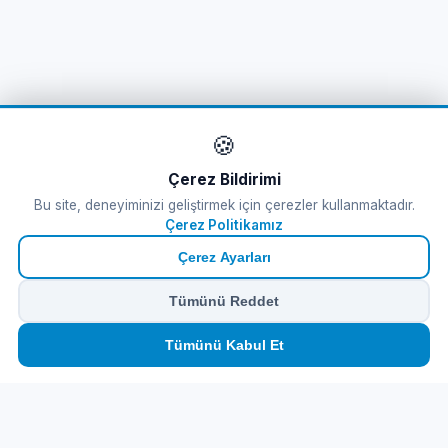
🍪
Çerez Bildirimi
Bu site, deneyiminizi geliştirmek için çerezler kullanmaktadır.
Çerez Politikamız
Çerez Ayarları
Tümünü Reddet
🏠
⛴️
🧳
📱
🛂
👤
Tümünü Kabul Et
Ana
Feribot
Tur
eSIM
Vize
Panel
Feribot Bileti