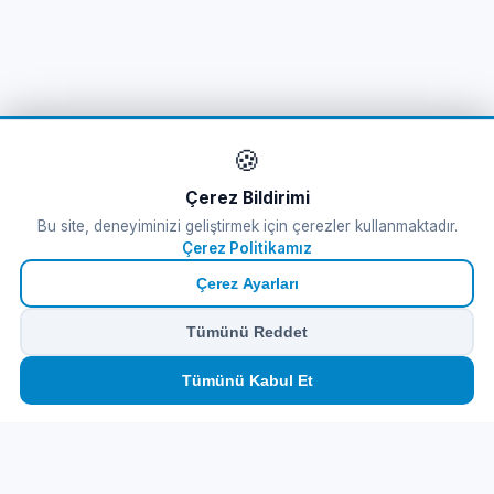
🍪
Çerez Bildirimi
Bu site, deneyiminizi geliştirmek için çerezler kullanmaktadır.
Çerez Politikamız
Çerez Ayarları
Tümünü Reddet
🏠
⛴️
🧳
📱
🛂
👤
Tümünü Kabul Et
Ana
Feribot
Tur
eSIM
Vize
Panel
Feribot Bileti