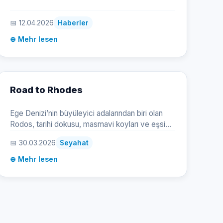
📅 12.04.2026
Haberler
⊕ Mehr lesen
Road to Rhodes
Ege Denizi’nin büyüleyici adalarından biri olan
Rodos, tarihi dokusu, masmavi koyları ve eşsiz
kültürel zenginlikleriyle her yıl binlerce gezgini
📅 30.03.2026
Seyahat
kendine çekiyor. Türkiye’den Rodos’a ulaşmanın
en keyifli ve konforlu yollarından biri ise feribot
⊕ Mehr lesen
yolculuğu! Marmaris, Bodrum veya Fethiye gibi
popüler limanlardan kalkan feribotlarla Rodos’a
gitmek, hem ekonomik hem de manzaralar
eşliğinde unutulmaz bir deneyim sunuyor.