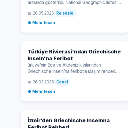
arasında gösterildi. National Geographic listesi
ve Avrupa Gastronomi Bölgesi unvanıyla öne
📅 26.05.2026
Reiseziel
çıkan adanın lezzetlerini, restoranlarını ve mutfak
kültürünü keşfedin.
⊕ Mehr lesen
Türkiye Rivierasi'ndan Griechische
Inseln'na Feribot
ürkiye’nin Ege ve Akdeniz kıyılarından
Griechische Inseln’na feribotla ulaşım rehberi.
Marmaris, Bodrum, Çeşme, Kuşadası, Ayvalık,
📅 26.03.2026
Genel
Kaş, Fethiye limanlarından Rodos, Kos, Sakız,
Midilli, Samos, Meis ve On İki Adalar’a seferler,
⊕ Mehr lesen
süreler, fiyatlar, kapıda vize ve araçlı geçiş
bilgileri.
İzmir’den Griechische Inselnna
Feribot Rehberi