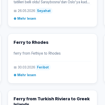
tatilleri belli oldu! Saraybosna'dan Oslo'ya kadar
50 şehrin karşılaştırmalı tatil maliyetlerini
📅 26.05.2026
Seyahat
inceleyin, bütçenize en uygun rotayı seçin.
⊕ Mehr lesen
Ferry to Rhodes
ferry from Fethiye to Rhodes
📅 30.03.2026
Feribot
⊕ Mehr lesen
Ferry from Turkish Riviera to Greek
Islands