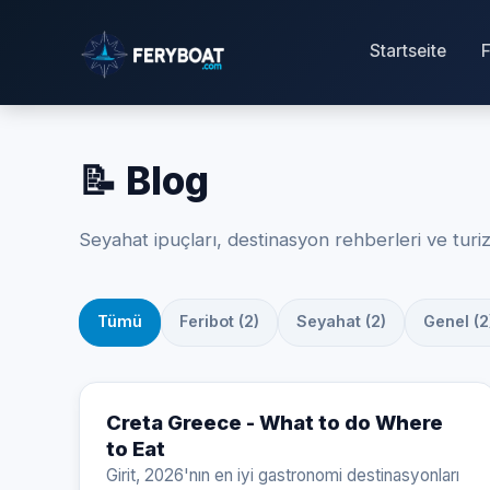
Startseite
📝 Blog
Seyahat ipuçları, destinasyon rehberleri ve turi
Tümü
Feribot (2)
Seyahat (2)
Genel (2
Creta Greece - What to do Where
to Eat
Girit, 2026'nın en iyi gastronomi destinasyonları