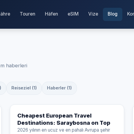
Fähre
Touren
Häfen
eSIM
Vize
Blog
Ko
zm haberleri
)
Reiseziel (1)
Haberler (1)
Cheapest European Travel
Destinations: Saraybosna on Top
2026 yılının en ucuz ve en pahalı Avrupa şehir