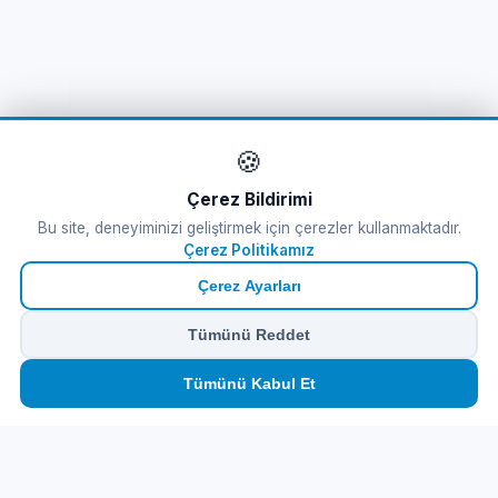
🍪
Çerez Bildirimi
Bu site, deneyiminizi geliştirmek için çerezler kullanmaktadır.
Çerez Politikamız
Çerez Ayarları
Tümünü Reddet
🏠
⛴️
🧳
📱
🛂
👤
Tümünü Kabul Et
Ana
Feribot
Tur
eSIM
Vize
Panel
Feribot Bileti