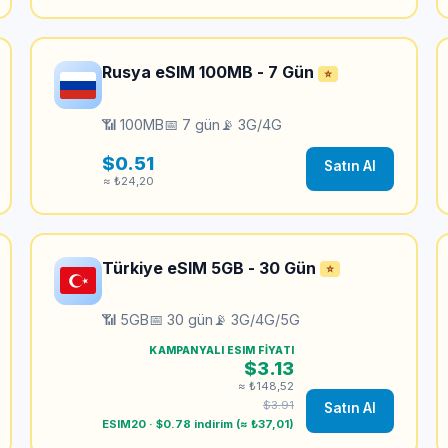
Rusya eSIM 100MB - 7 Gün
⭐
📶 100MB
📅 7 gün
📡 3G/4G
$0.51
Satın Al
≈ ₺24,20
Türkiye eSIM 5GB - 30 Gün
⭐
📶 5GB
📅 30 gün
📡 3G/4G/5G
KAMPANYALI ESIM FIYATI
$3.13
≈ ₺148,52
$3.91
Satın Al
ESIM20 · $0.78 indirim (≈ ₺37,01)