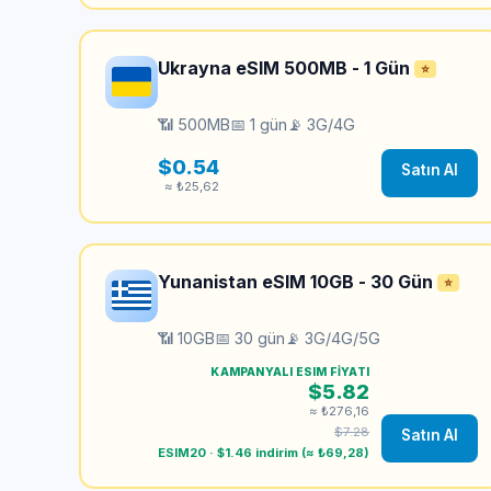
Ukrayna eSIM 500MB - 1 Gün
⭐
📶 500MB
📅 1 gün
📡 3G/4G
$0.54
Satın Al
≈ ₺25,62
Yunanistan eSIM 10GB - 30 Gün
⭐
📶 10GB
📅 30 gün
📡 3G/4G/5G
KAMPANYALI ESIM FIYATI
$5.82
≈ ₺276,16
$7.28
Satın Al
ESIM20 · $1.46 indirim (≈ ₺69,28)