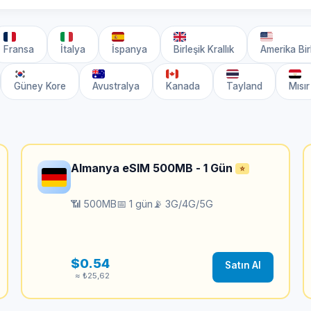
Fransa
İtalya
İspanya
Birleşik Krallık
Amerika Birl
Güney Kore
Avustralya
Kanada
Tayland
Mısır
Almanya eSIM 500MB - 1 Gün
⭐
📶 500MB
📅 1 gün
📡 3G/4G/5G
$0.54
Satın Al
≈ ₺25,62