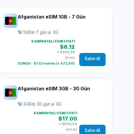
Afganistan eSIM 1GB - 7 Gün
📶 1GB
📅 7 gün
📡 3G
KAMPANYALI ESIM FIYATI
$6.12
≈ ₺290,39
$7.65
Satın Al
ESIM20 · $1.53 indirim (≈ ₺72,60)
Afganistan eSIM 3GB - 30 Gün
📶 3GB
📅 30 gün
📡 3G
KAMPANYALI ESIM FIYATI
$17.00
≈ ₺806,64
$21.25
Satın Al