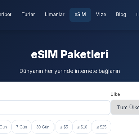
eribot
Turlar
Limanlar
eSIM
Vize
Blog
İ
eSIM Paketleri
Dünyanın her yerinde internete bağlanın
Ülke
|
 Gün
7 Gün
30 Gün
≤ $5
≤ $10
≤ $25