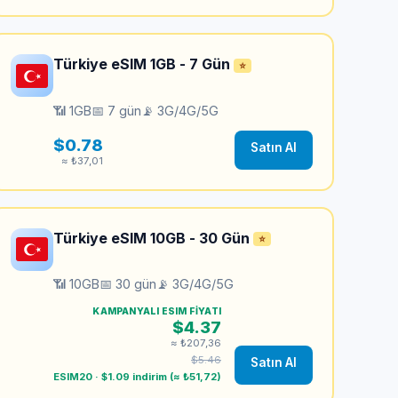
Türkiye eSIM 1GB - 7 Gün
⭐
📶 1GB
📅 7 gün
📡 3G/4G/5G
$0.78
Satın Al
≈ ₺37,01
Türkiye eSIM 10GB - 30 Gün
⭐
📶 10GB
📅 30 gün
📡 3G/4G/5G
KAMPANYALI ESIM FIYATI
$4.37
≈ ₺207,36
$5.46
Satın Al
ESIM20 · $1.09 indirim (≈ ₺51,72)