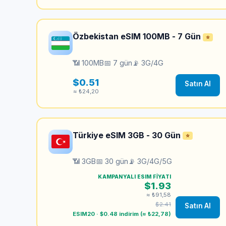
Özbekistan eSIM 100MB - 7 Gün
⭐
📶 100MB
📅 7 gün
📡 3G/4G
$0.51
Satın Al
≈ ₺24,20
Türkiye eSIM 3GB - 30 Gün
⭐
📶 3GB
📅 30 gün
📡 3G/4G/5G
KAMPANYALI ESIM FIYATI
$1.93
≈ ₺91,58
$2.41
Satın Al
ESIM20 · $0.48 indirim (≈ ₺22,78)