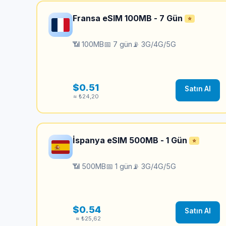
Fransa eSIM 100MB - 7 Gün
⭐
📶 100MB
📅 7 gün
📡 3G/4G/5G
$0.51
Satın Al
≈ ₺24,20
İspanya eSIM 500MB - 1 Gün
⭐
📶 500MB
📅 1 gün
📡 3G/4G/5G
$0.54
Satın Al
≈ ₺25,62