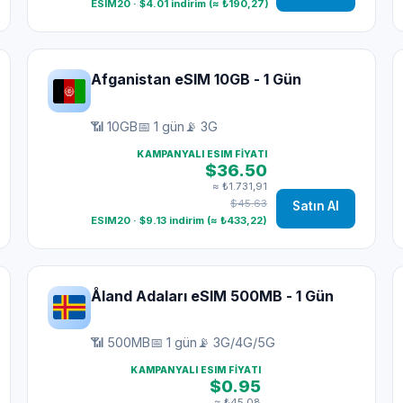
ESIM20 · $4.01 indirim (≈ ₺190,27)
Afganistan eSIM 10GB - 1 Gün
📶 10GB
📅 1 gün
📡 3G
KAMPANYALI ESIM FIYATI
$36.50
≈ ₺1.731,91
$45.63
Satın Al
ESIM20 · $9.13 indirim (≈ ₺433,22)
Åland Adaları eSIM 500MB - 1 Gün
📶 500MB
📅 1 gün
📡 3G/4G/5G
KAMPANYALI ESIM FIYATI
$0.95
≈ ₺45,08