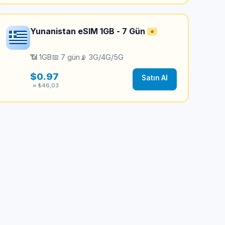
Yunanistan eSIM 1GB - 7 Gün
⭐
📶 1GB
📅 7 gün
📡 3G/4G/5G
$0.97
Satın Al
≈ ₺46,03