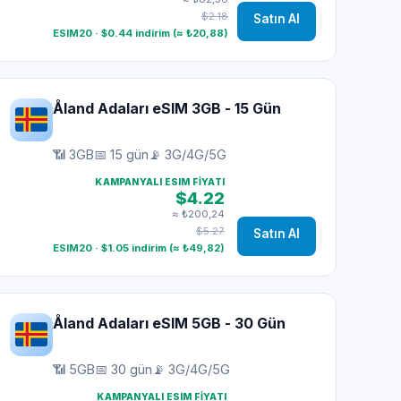
$2.18
Satın Al
ESIM20 · $0.44 indirim (≈ ₺20,88)
Åland Adaları eSIM 3GB - 15 Gün
📶 3GB
📅 15 gün
📡 3G/4G/5G
KAMPANYALI ESIM FIYATI
$4.22
≈ ₺200,24
$5.27
Satın Al
ESIM20 · $1.05 indirim (≈ ₺49,82)
Åland Adaları eSIM 5GB - 30 Gün
📶 5GB
📅 30 gün
📡 3G/4G/5G
KAMPANYALI ESIM FIYATI