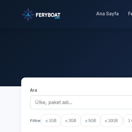
Ana Sayfa
F
Ara
|
Filtre:
≤ 1GB
≤ 3GB
≤ 5GB
≤ 10GB
1