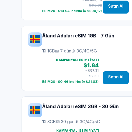
$116.62
Satın Al
ESIM20 · $10.54 indirim (≈ ₺500,12)
Åland Adaları eSIM 1GB - 7 Gün
📶 1GB
📅 7 gün
📡 3G/4G/5G
KAMPANYALI ESIM FIYATI
$1.84
≈ ₺87,31
$2.30
Satın Al
ESIM20 · $0.46 indirim (≈ ₺21,83)
Åland Adaları eSIM 3GB - 30 Gün
📶 3GB
📅 30 gün
📡 3G/4G/5G
KAMPANYALI ESIM FIYATI