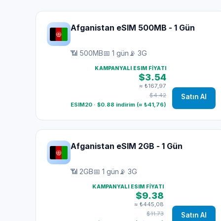
Afganistan eSIM 500MB - 1 Gün
📶 500MB
📅 1 gün
📡 3G
KAMPANYALI ESIM FIYATI
$3.54
≈ ₺167,97
$4.42
Satın Al
ESIM20 · $0.88 indirim (≈ ₺41,76)
Afganistan eSIM 2GB - 1 Gün
📶 2GB
📅 1 gün
📡 3G
KAMPANYALI ESIM FIYATI
$9.38
≈ ₺445,08
$11.73
Satın Al