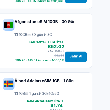
ESIM20 · $4.25 indirim (≈ ₺201,66)
Afganistan eSIM 10GB - 30 Gün
📶 10GB
📅 30 gün
📡 3G
KAMPANYALI ESIM FIYATI
$52.02
≈ ₺2.468,33
$62.56
Satın Al
ESIM20 · $10.54 indirim (≈ ₺500,12)
Åland Adaları eSIM 1GB - 1 Gün
📶 1GB
📅 1 gün
📡 3G/4G/5G
KAMPANYALI ESIM FIYATI
$1.74
≈ ₺82,56