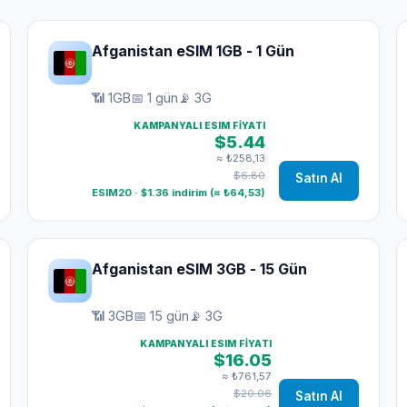
Afganistan eSIM 1GB - 1 Gün
📶 1GB
📅 1 gün
📡 3G
KAMPANYALI ESIM FIYATI
$5.44
≈ ₺258,13
$6.80
Satın Al
ESIM20 · $1.36 indirim (≈ ₺64,53)
Afganistan eSIM 3GB - 15 Gün
📶 3GB
📅 15 gün
📡 3G
KAMPANYALI ESIM FIYATI
$16.05
≈ ₺761,57
$20.06
Satın Al