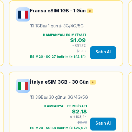
Fransa eSIM 1GB - 1 Gün
⭐
📶 1GB
📅 1 gün
📡 3G/4G/5G
KAMPANYALI ESIM FIYATI
$1.09
≈ ₺51,72
$1.36
Satın Al
ESIM20 · $0.27 indirim (≈ ₺12,81)
İtalya eSIM 3GB - 30 Gün
⭐
📶 3GB
📅 30 gün
📡 3G/4G/5G
KAMPANYALI ESIM FIYATI
$2.18
≈ ₺103,44
$2.72
Satın Al
ESIM20 · $0.54 indirim (≈ ₺25,62)