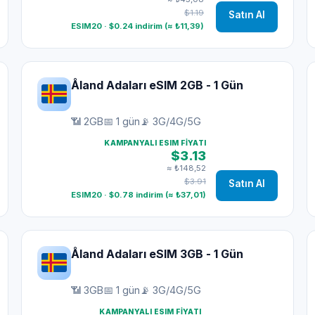
$1.19
Satın Al
ESIM20 · $0.24 indirim (≈ ₺11,39)
Åland Adaları eSIM 2GB - 1 Gün
📶 2GB
📅 1 gün
📡 3G/4G/5G
KAMPANYALI ESIM FIYATI
$3.13
≈ ₺148,52
$3.91
Satın Al
ESIM20 · $0.78 indirim (≈ ₺37,01)
Åland Adaları eSIM 3GB - 1 Gün
📶 3GB
📅 1 gün
📡 3G/4G/5G
KAMPANYALI ESIM FIYATI