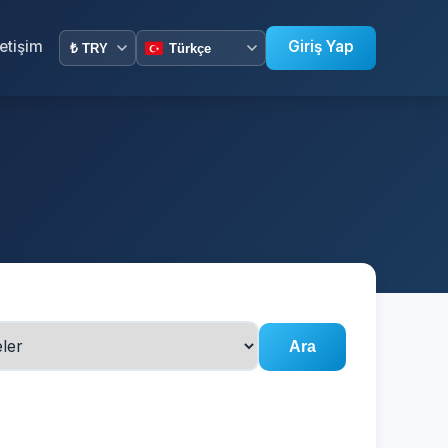
letişim
Giriş Yap
Ara