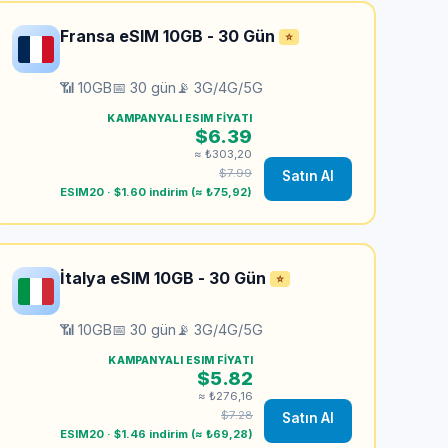
Fransa eSIM 10GB - 30 Gün
⭐
📶 10GB
📅 30 gün
📡 3G/4G/5G
KAMPANYALI ESIM FIYATI
$6.39
≈ ₺303,20
$7.99
Satın Al
ESIM20 · $1.60 indirim (≈ ₺75,92)
İtalya eSIM 10GB - 30 Gün
⭐
📶 10GB
📅 30 gün
📡 3G/4G/5G
KAMPANYALI ESIM FIYATI
$5.82
≈ ₺276,16
$7.28
Satın Al
ESIM20 · $1.46 indirim (≈ ₺69,28)