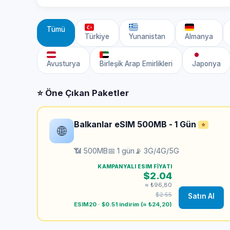
Tümü
Türkiye
Yunanistan
Almanya
Avusturya
Birleşik Arap Emirlikleri
Japonya
⭐ Öne Çıkan Paketler
Balkanlar eSIM 500MB - 1 Gün
⭐
🌐
📶 500MB
📅 1 gün
📡 3G/4G/5G
KAMPANYALI ESIM FIYATI
$2.04
≈ ₺96,80
$2.55
Satın Al
ESIM20 · $0.51 indirim (≈ ₺24,20)