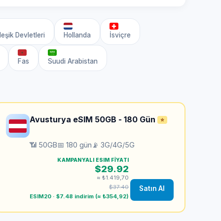
eşik Devletleri
Hollanda
İsviçre
Fas
Suudi Arabistan
Avusturya eSIM 50GB - 180 Gün
⭐
📶 50GB
📅 180 gün
📡 3G/4G/5G
KAMPANYALI ESIM FIYATI
$29.92
≈ ₺1.419,70
$37.40
Satın Al
ESIM20 · $7.48 indirim (≈ ₺354,92)