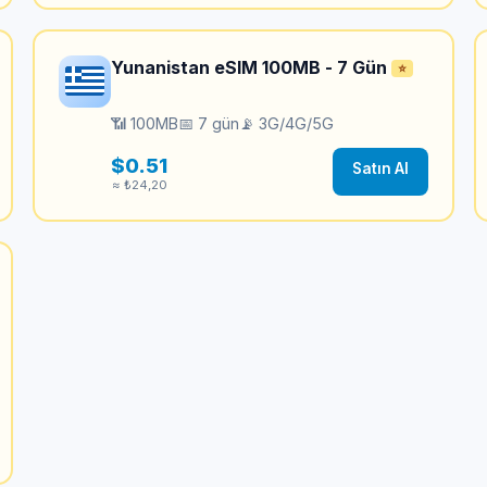
Yunanistan eSIM 100MB - 7 Gün
⭐
📶 100MB
📅 7 gün
📡 3G/4G/5G
$0.51
Satın Al
≈ ₺24,20