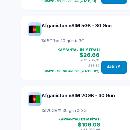
ESIM20 · $2.35 indirim (≈ ₺111,51)
Afganistan eSIM 5GB - 30 Gün
📶 5GB
📅 30 gün
📡 3G
KAMPANYALI ESIM FIYATI
$26.66
≈ ₺1.265,01
$33.32
Satın Al
ESIM20 · $6.66 indirim (≈ ₺316,02)
Afganistan eSIM 20GB - 30 Gün
📶 20GB
📅 30 gün
📡 3G
KAMPANYALI ESIM FIYATI
$106.08
≈ ₺5.033,46