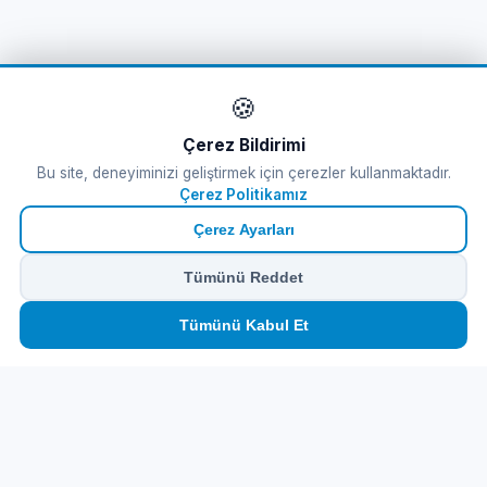
🍪
Çerez Bildirimi
Bu site, deneyiminizi geliştirmek için çerezler kullanmaktadır.
Çerez Politikamız
Çerez Ayarları
Tümünü Reddet
🏠
⛴️
🧳
📱
🛂
👤
Tümünü Kabul Et
Ana
Feribot
Tur
eSIM
Vize
Panel
Feribot Bileti
Tursab Lisance: 6100