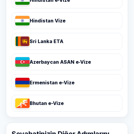
Hindistan e‑Vize
Hindistan Vize
Sri Lanka ETA
Azerbaycan ASAN e‑Vize
Ermenistan e-Vize
Bhutan e-Vize