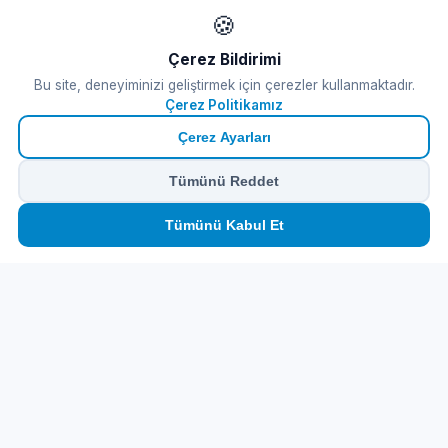
🍪
Çerez Bildirimi
Bu site, deneyiminizi geliştirmek için çerezler kullanmaktadır.
Çerez Politikamız
Çerez Ayarları
Tümünü Reddet
🏠
⛴️
🧳
📱
🛂
👤
Tümünü Kabul Et
Ana
Feribot
Tur
eSIM
Vize
Panel