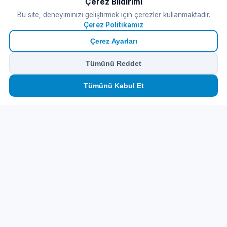
Çerez Bildirimi
Bu site, deneyiminizi geliştirmek için çerezler kullanmaktadır.
Çerez Politikamız
Çerez Ayarları
Tümünü Reddet
🏠
⛴️
🧳
📱
🛂
👤
Tümünü Kabul Et
Ana
Feribot
Tur
eSIM
Vize
Panel