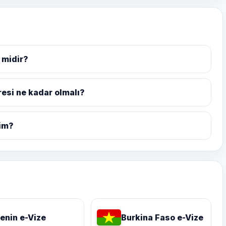
 midir?
resi ne kadar olmalı?
yim?
enin e-Vize
Burkina Faso e-Vize