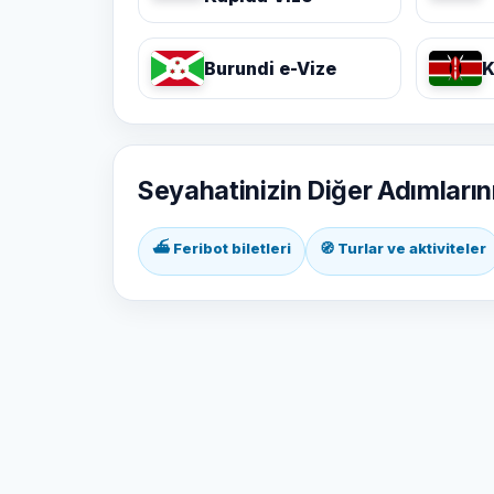
Burundi e-Vize
K
Seyahatinizin Diğer Adımların
⛴ Feribot biletleri
🧭 Turlar ve aktiviteler