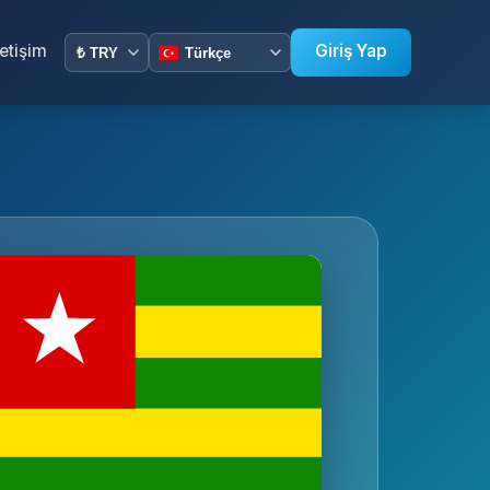
letişim
Giriş Yap