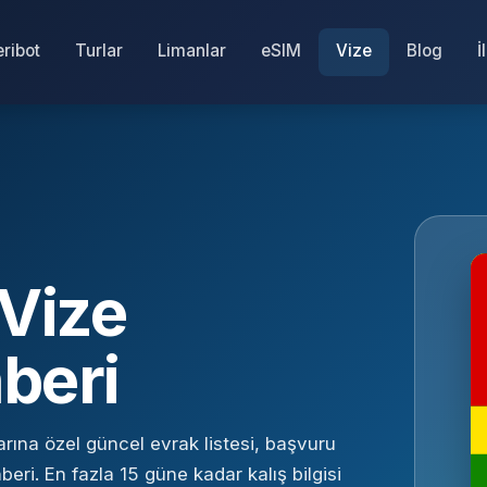
eribot
Turlar
Limanlar
eSIM
Vize
Blog
İ
 Vize
beri
rına özel güncel evrak listesi, başvuru
beri. En fazla 15 güne kadar kalış bilgisi