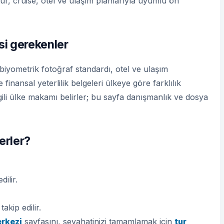
tur, cruise, otel ve ulaşım planlarıyla uyumlu ön
si gerekenler
 biyometrik fotoğraf standardı, otel ve ulaşım
finansal yeterlilik belgeleri ülkeye göre farklılık
gili ülke makamı belirler; bu sayfa danışmanlık ve dosya
lerler?
ilir.
akip edilir.
erkezi
sayfasını, seyahatinizi tamamlamak için
tur