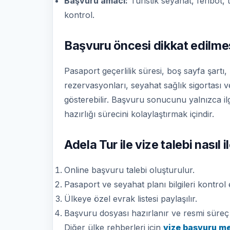
Başvuru amacı:
Turistik seyahat, feribot, 
kontrol.
Başvuru öncesi dikkat edilme
Pasaport geçerlilik süresi, boş sayfa şartı,
rezervasyonları, seyahat sağlık sigortası ve 
gösterebilir. Başvuru sonucunu yalnızca il
hazırlığı sürecini kolaylaştırmak içindir.
Adela Tur ile vize talebi nasıl i
Online başvuru talebi oluşturulur.
Pasaport ve seyahat planı bilgileri kontrol ed
Ülkeye özel evrak listesi paylaşılır.
Başvuru dosyası hazırlanır ve resmi süreç t
Diğer ülke rehberleri için
vize başvuru m