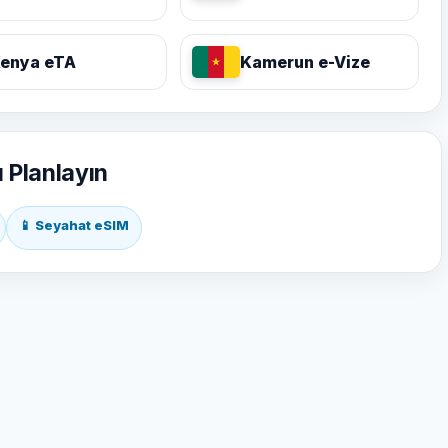
enya eTA
Kamerun e-Vize
ı Planlayın
📱 Seyahat eSIM