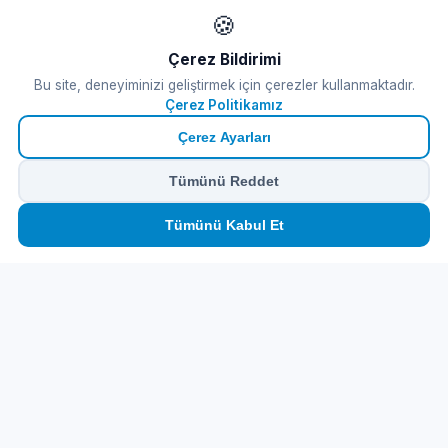
🍪
Çerez Bildirimi
Bu site, deneyiminizi geliştirmek için çerezler kullanmaktadır.
Çerez Politikamız
Çerez Ayarları
Tümünü Reddet
🏠
⛴️
🧳
📱
🛂
👤
Tümünü Kabul Et
Ana
Feribot
Tur
eSIM
Vize
Panel