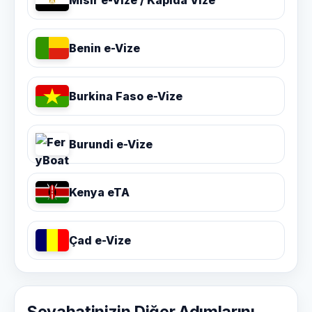
Mısır e-Vize / Kapıda Vize
Benin e-Vize
Burkina Faso e-Vize
Burundi e-Vize
Kenya eTA
Çad e-Vize