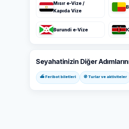
Mısır e-Vize /
B
Kapıda Vize
Burundi e-Vize
K
Seyahatinizin Diğer Adımların
⛴ Feribot biletleri
🧭 Turlar ve aktiviteler