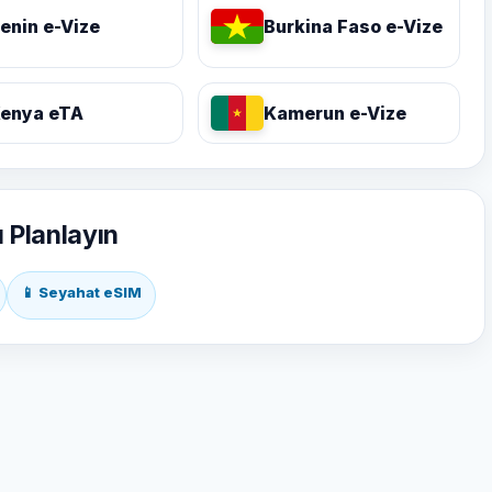
enin e-Vize
Burkina Faso e-Vize
enya eTA
Kamerun e-Vize
ı Planlayın
📱 Seyahat eSIM