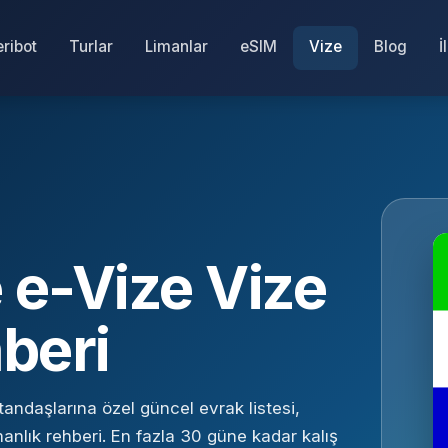
eribot
Turlar
Limanlar
eSIM
Vize
Blog
İ
 e-Vize Vize
beri
andaşlarına özel güncel evrak listesi,
anlık rehberi. En fazla 30 güne kadar kalış