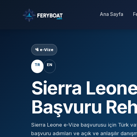
Ana Sayfa
F
🛂 e-Vize
TR
EN
Sierra Leone
Başvuru Reh
Sierra Leone e-Vize başvurusu için Türk vat
başvuru adımları ve açık ve anlaşılır danışm