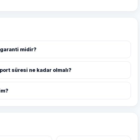
 garanti midir?
aport süresi ne kadar olmalı?
yim?