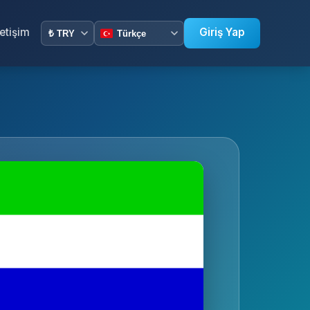
letişim
Giriş Yap