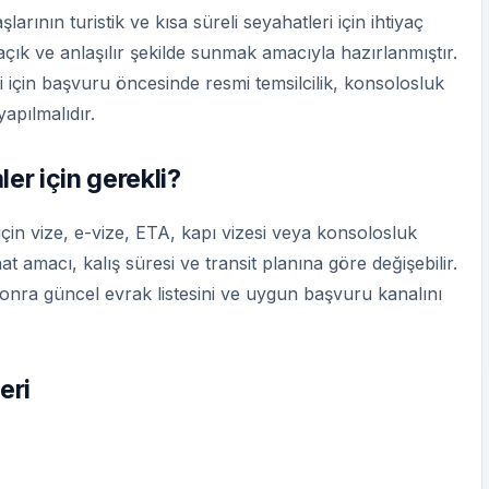
arının turistik ve kısa süreli seyahatleri için ihtiyaç
 açık ve anlaşılır şekilde sunmak amacıyla hazırlanmıştır.
i için başvuru öncesinde resmi temsilcilik, konsolosluk
apılmalıdır.
er için gerekli?
n vize, e-vize, ETA, kapı vizesi veya konsolosluk
t amacı, kalış süresi ve transit planına göre değişebilir.
sonra güncel evrak listesini ve uygun başvuru kanalını
eri