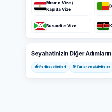
Mısır e-Vize /
B
Kapıda Vize
Burundi e-Vize
K
Seyahatinizin Diğer Adımların
⛴ Feribot biletleri
🧭 Turlar ve aktiviteler