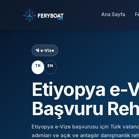
Ana Sayfa
F
🛂 e-Vize
TR
EN
Etiyopya e-V
Başvuru Reh
Etiyopya e-Vize başvurusu için Türk vatand
adımları ve açık ve anlaşılır danışmanlık reh