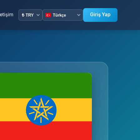
letişim
Giriş Yap