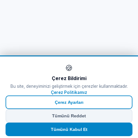
🍪
Çerez Bildirimi
Bu site, deneyiminizi geliştirmek için çerezler kullanmaktadır.
Çerez Politikamız
Çerez Ayarları
Tümünü Reddet
🏠
⛴️
🧳
📱
🛂
👤
Tümünü Kabul Et
Ana
Feribot
Tur
eSIM
Vize
Panel