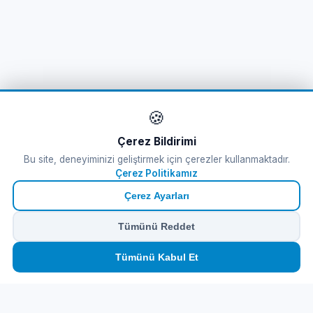
🍪
Çerez Bildirimi
Bu site, deneyiminizi geliştirmek için çerezler kullanmaktadır.
Çerez Politikamız
Çerez Ayarları
Tümünü Reddet
🏠
⛴️
🧳
📱
🛂
👤
Tümünü Kabul Et
Ana
Feribot
Tur
eSIM
Vize
Panel