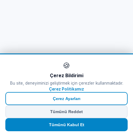
🍪
Çerez Bildirimi
Bu site, deneyiminizi geliştirmek için çerezler kullanmaktadır.
Çerez Politikamız
Çerez Ayarları
Tümünü Reddet
🏠
⛴️
🧳
📱
🛂
👤
Tümünü Kabul Et
Ana
Feribot
Tur
eSIM
Vize
Panel