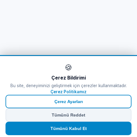
🍪
Çerez Bildirimi
Bu site, deneyiminizi geliştirmek için çerezler kullanmaktadır.
Çerez Politikamız
Çerez Ayarları
Tümünü Reddet
🏠
⛴️
🧳
📱
🛂
👤
Tümünü Kabul Et
Ana
Feribot
Tur
eSIM
Vize
Panel