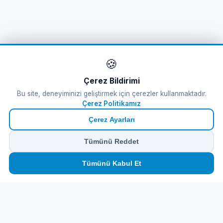
🍪
Çerez Bildirimi
Bu site, deneyiminizi geliştirmek için çerezler kullanmaktadır.
Çerez Politikamız
Çerez Ayarları
Tümünü Reddet
🏠
⛴️
🧳
📱
🛂
👤
Tümünü Kabul Et
Ana
Feribot
Tur
eSIM
Vize
Panel