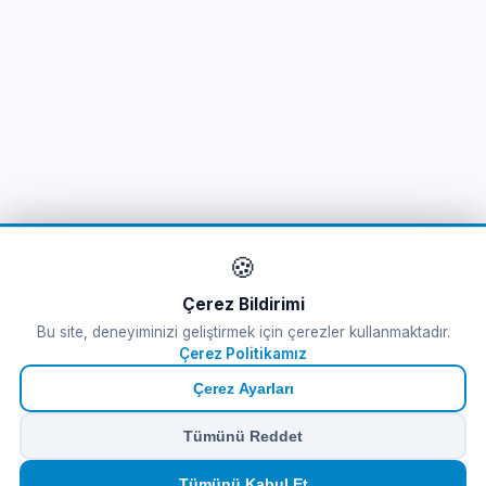
🍪
Çerez Bildirimi
Bu site, deneyiminizi geliştirmek için çerezler kullanmaktadır.
Çerez Politikamız
Çerez Ayarları
Tümünü Reddet
🏠
⛴️
🧳
📱
🛂
👤
Tümünü Kabul Et