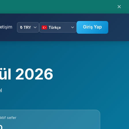
✕
letişim
Giriş Yap
lül 2026
l
ktif sefer
0