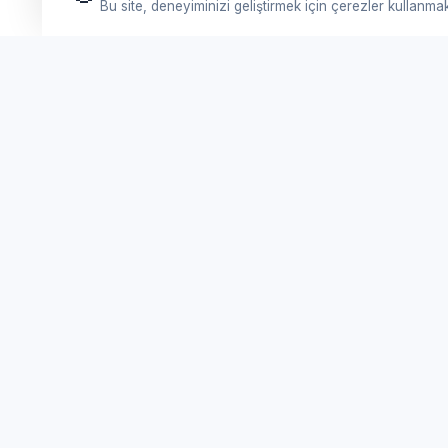
Bu site, deneyiminizi geliştirmek için çerezler kullanma
Hı
Feribot Bileti
Fe
Tursab Lisance: 6100
Li
Online Feribot Bileti Yunan Adaları'na Kolay ve
güvenli bilet satın al. En uygun eSIM Paketleri.
De
En Eğlenceli Turlar. Hepsi burada!
eS
f
📷
𝕏
▶
Bl
S
Si
İletişim