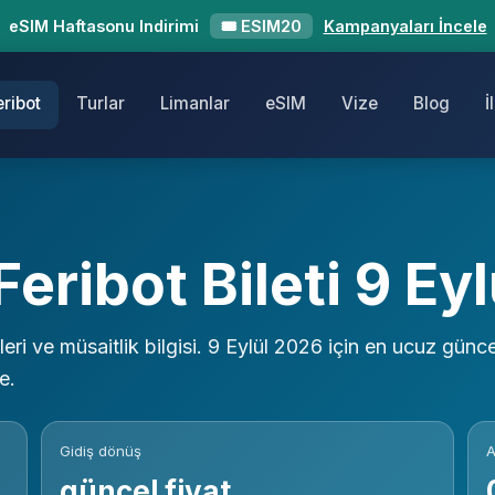
eSIM Haftasonu Indirimi
🎟 ESIM20
Kampanyaları İncele
eribot
Turlar
Limanlar
eSIM
Vize
Blog
İ
eribot Bileti 9 Ey
leri ve müsaitlik bilgisi. 9 Eylül 2026 için en ucuz günce
e.
Gidiş dönüş
A
güncel fiyat