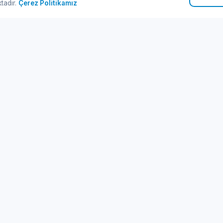
ktadır.
Çerez Politikamız
zlı Linkler
Kurumsal
ribot Turları
Hakkımızda
manlar
İletişim
stinasyonlar
Gizlilik Politikası
IM Paketleri
Kullanım Koşulları
og & Rehber
İptal & İade
SS
Çerez Politikası
te Haritası
KVKK