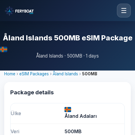
☰
Åland Islands 500MB eSIM Package
Åland Islands · 500MB · 1 days
Home
›
eSIM Packages
›
Åland Islands
›
500MB
Package details
Ülke
Åland Adaları
Veri
500MB