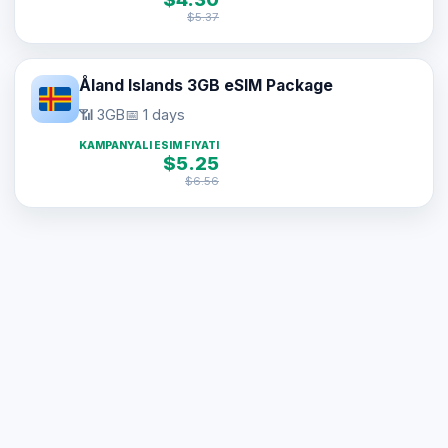
$5.37
Åland Islands 3GB eSIM Package
📶 3GB
📅 1 days
KAMPANYALI ESIM FIYATI
$5.25
$6.56