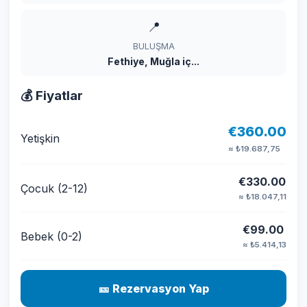
📍
BULUŞMA
Fethiye, Muğla iç...
💰 Fiyatlar
€360.00
Yetişkin
≈ ₺19.687,75
€330.00
Çocuk (2-12)
≈ ₺18.047,11
€99.00
Bebek (0-2)
≈ ₺5.414,13
🎫 Rezervasyon Yap