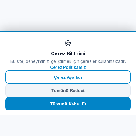
🍪
Çerez Bildirimi
Bu site, deneyiminizi geliştirmek için çerezler kullanmaktadır.
Çerez Politikamız
Çerez Ayarları
Tümünü Reddet
🏠
⛴️
🧳
📱
🛂
👤
Tümünü Kabul Et
Ana
Feribot
Tur
eSIM
Vize
Panel
Feribot Bileti
Tursab Lisance: 6100
Online Feribot Bileti Yunan Adaları'na Kolay ve
güvenli bilet satın al. En uygun eSIM Paketleri.