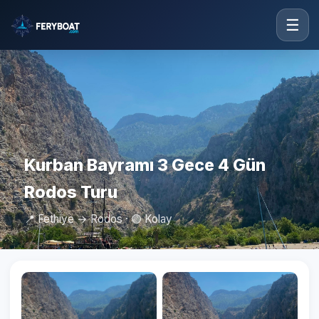
☰
Kurban Bayramı 3 Gece 4 Gün
Rodos Turu
📍 Fethiye → Rodos · 🟢 Kolay