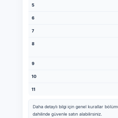
5
6
7
8
9
10
11
Daha detaylı bilgi için genel kurallar bölü
dahilinde güvenle satın alabilirsiniz.