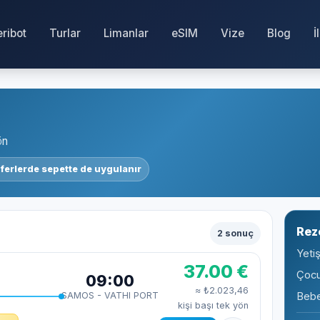
eribot
Turlar
Limanlar
eSIM
Vize
Blog
İ
ön
ferlerde sepette de uygulanır
Rez
2 sonuç
Yetiş
37.00 €
Çocu
09:00
≈ ₺2.023,46
SAMOS - VATHI PORT
Bebe
kişi başı tek yön