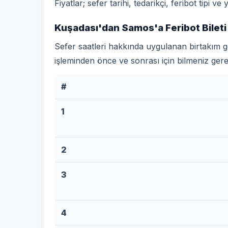
Fiyatlar; sefer tarihi, tedarikçi, feribot tipi v
Kuşadası'dan Samos'a Feribot Bileti
Sefer saatleri hakkında uygulanan birtakım gen
işleminden önce ve sonrası için bilmeniz ger
#
1
2
3
4