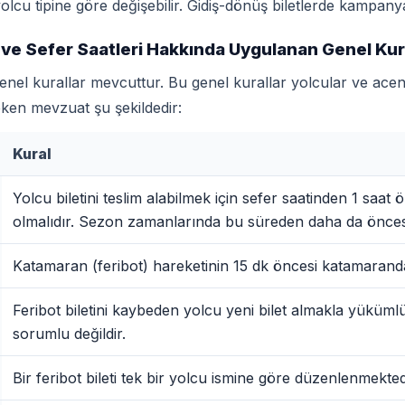
e yolcu tipine göre değişebilir. Gidiş-dönüş biletlerde kampanya
 ve Sefer Saatleri Hakkında Uygulanan Genel Kur
el kurallar mevcuttur. Bu genel kurallar yolcular ve acente s
eken mevzuat şu şekildedir:
Kural
Yolcu biletini teslim alabilmek için sefer saatinden 1 saat ö
olmalıdır. Sezon zamanlarında bu süreden daha da öncesi 
Katamaran (feribot) hareketinin 15 dk öncesi katamaranda
Feribot biletini kaybeden yolcu yeni bilet almakla yükümlüd
sorumlu değildir.
Bir feribot bileti tek bir yolcu ismine göre düzenlenmekted