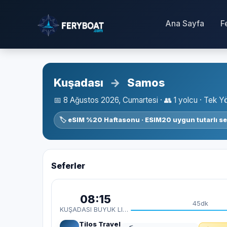
Ana Sayfa
F
Kuşadası
→
Samos
📅 8 Ağustos 2026, Cumartesi · 👥 1 yolcu · Tek Y
🏷️ eSIM %20 Haftasonu · ESIM20 uygun tutarlı se
Seferler
08:15
45dk
KUŞADASI BUYUK LIMAN
Tilos Travel