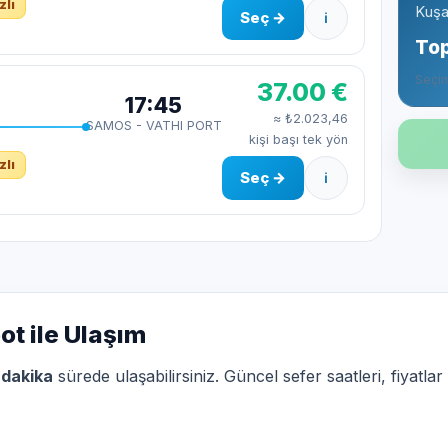
zlı
Kuşa
Seç →
ℹ
To
Seçim
37.00 €
17:45
≈ ₺2.023,46
SAMOS - VATHI PORT
kişi başı tek yön
zlı
Seç →
ℹ
t ile Ulaşım
 dakika
sürede ulaşabilirsiniz. Güncel sefer saatleri, fiyatlar