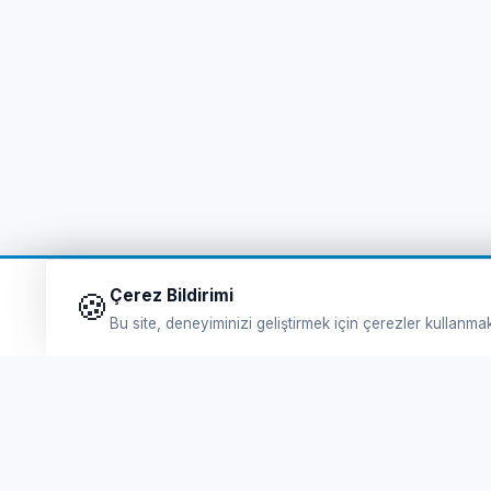
Çerez Bildirimi
🍪
Bu site, deneyiminizi geliştirmek için çerezler kullanma
Hı
Feribot Bileti
Fe
Tursab Lisance: 6100
Li
Online Feribot Bileti Yunan Adaları'na Kolay ve
güvenli bilet satın al. En uygun eSIM Paketleri.