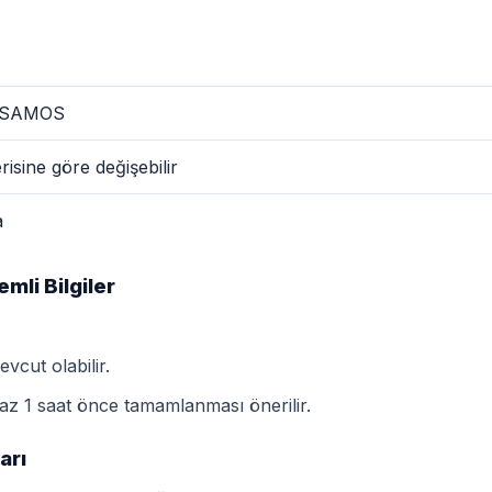
 SAMOS
risine göre değişebilir
a
li Bilgiler
vcut olabilir.
 az 1 saat önce tamamlanması önerilir.
arı