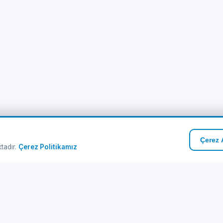
Çerez A
ktadır.
Çerez Politikamız
zlı Linkler
Kurumsal
ribot Turları
Hakkımızda
manlar
İletişim