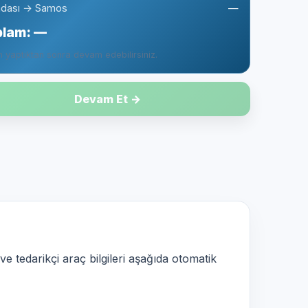
dası → Samos
—
plam:
—
 yaptıktan sonra devam edebilirsiniz.
Devam Et →
 ve tedarikçi araç bilgileri aşağıda otomatik