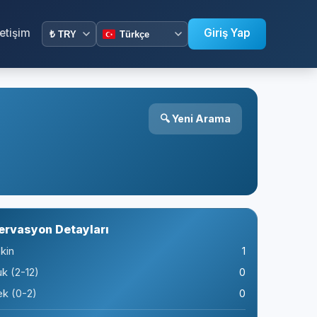
letişim
Giriş Yap
🔍 Yeni Arama
ervasyon Detayları
kin
1
k (2-12)
0
k (0-2)
0