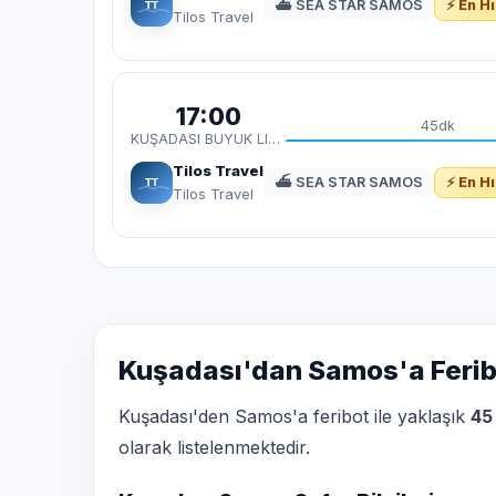
⛴ SEA STAR SAMOS
⚡ En Hı
Tilos Travel
17:00
45dk
KUŞADASI BUYUK LIMAN
Tilos Travel
⛴ SEA STAR SAMOS
⚡ En Hı
Tilos Travel
Kuşadası'dan Samos'a Feribo
Kuşadası'den Samos'a feribot ile yaklaşık
45
olarak listelenmektedir.