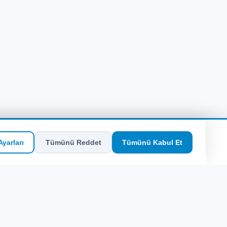
yarları
Tümünü Reddet
Tümünü Kabul Et
Hızlı Erişim
Site Haritası
Kalymnos Adası Rehberi: Ege'nin Saklı
Durağı