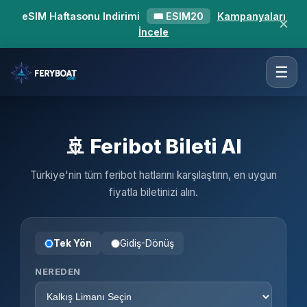
eSIM Haftasonu Indirimi
🎟 ESIM20
Kampanyaları
✕
İncele
☰
🚢 Feribot Bileti Al
Türkiye'nin tüm feribot hatlarını karşılaştırın, en uygun
fiyatla biletinizi alın.
Tek Yön
Gidiş-Dönüş
NEREDEN