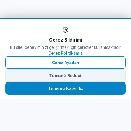
🍪
Çerez Bildirimi
Bu site, deneyiminizi geliştirmek için çerezler kullanmaktadır.
Çerez Politikamız
Çerez Ayarları
Tümünü Reddet
🏠
⛴️
🧳
📱
🛂
👤
Tümünü Kabul Et
Ana
Feribot
Tur
eSIM
Vize
Panel
Feribot Bileti
Tursab Lisance: 6100