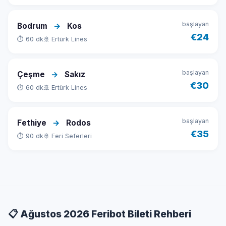
başlayan
Bodrum
→
Kos
€24
⏱ 60 dk
🚢 Ertürk Lines
başlayan
Çeşme
→
Sakız
€30
⏱ 60 dk
🚢 Ertürk Lines
başlayan
Fethiye
→
Rodos
€35
⏱ 90 dk
🚢 Feri Seferleri
📋 Ağustos 2026 Feribot Bileti Rehberi