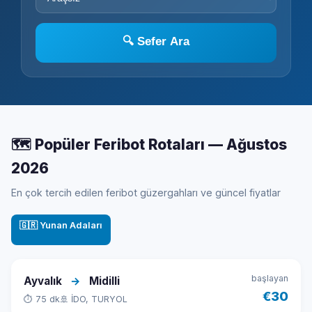
🔍 Sefer Ara
🗺️ Popüler Feribot Rotaları — Ağustos
2026
En çok tercih edilen feribot güzergahları ve güncel fiyatlar
🇬🇷 Yunan Adaları
başlayan
Ayvalık
→
Midilli
€30
⏱ 75 dk
🚢 İDO, TURYOL