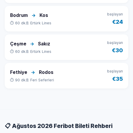
başlayan
Bodrum
→
Kos
€24
⏱ 60 dk
🚢 Ertürk Lines
başlayan
Çeşme
→
Sakız
€30
⏱ 60 dk
🚢 Ertürk Lines
başlayan
Fethiye
→
Rodos
€35
⏱ 90 dk
🚢 Feri Seferleri
📋 Ağustos 2026 Feribot Bileti Rehberi