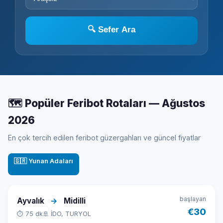
🔍 Sefer Ara
🗺️ Popüler Feribot Rotaları — Ağustos
2026
En çok tercih edilen feribot güzergahları ve güncel fiyatlar
🇬🇷 Yunan Adaları
başlayan
Ayvalık
→
Midilli
€30
⏱ 75 dk
🚢 İDO, TURYOL