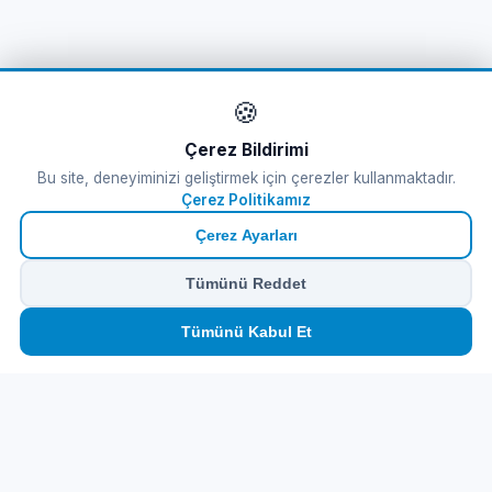
🍪
Çerez Bildirimi
Bu site, deneyiminizi geliştirmek için çerezler kullanmaktadır.
Çerez Politikamız
Çerez Ayarları
Tümünü Reddet
🏠
⛴️
🧳
📱
🛂
👤
Tümünü Kabul Et
Ana
Feribot
Tur
eSIM
Vize
Panel
Feribot Bileti
Tursab Lisance: 6100