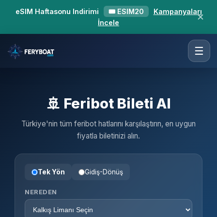
eSIM Haftasonu Indirimi
🎟 ESIM20
Kampanyaları
✕
İncele
☰
🚢 Feribot Bileti Al
Türkiye'nin tüm feribot hatlarını karşılaştırın, en uygun
fiyatla biletinizi alın.
Tek Yön
Gidiş-Dönüş
NEREDEN