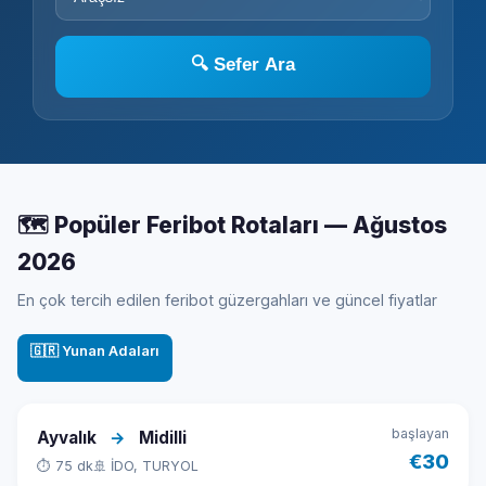
🔍 Sefer Ara
🗺️ Popüler Feribot Rotaları — Ağustos
2026
En çok tercih edilen feribot güzergahları ve güncel fiyatlar
🇬🇷 Yunan Adaları
başlayan
Ayvalık
→
Midilli
€30
⏱ 75 dk
🚢 İDO, TURYOL