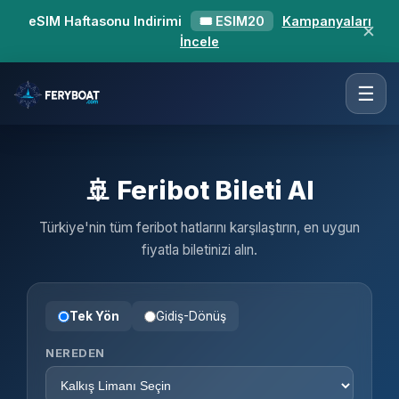
eSIM Haftasonu Indirimi
🎟 ESIM20
Kampanyaları
✕
İncele
☰
🚢 Feribot Bileti Al
Türkiye'nin tüm feribot hatlarını karşılaştırın, en uygun
fiyatla biletinizi alın.
Tek Yön
Gidiş-Dönüş
NEREDEN