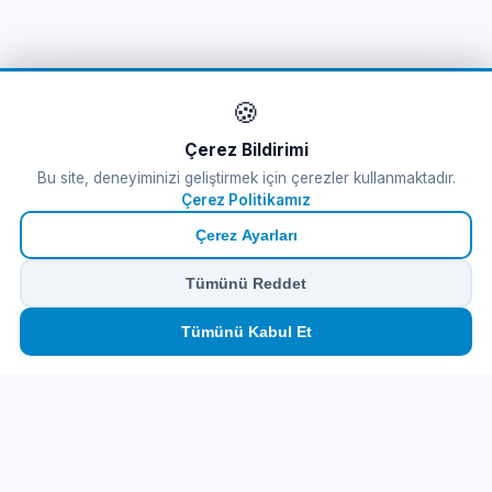
🍪
Çerez Bildirimi
Bu site, deneyiminizi geliştirmek için çerezler kullanmaktadır.
Çerez Politikamız
Çerez Ayarları
Tümünü Reddet
🏠
⛴️
🧳
📱
🛂
👤
Tümünü Kabul Et
Ana
Feribot
Tur
eSIM
Vize
Panel
Feribot Bileti
Tursab Lisance: 6100