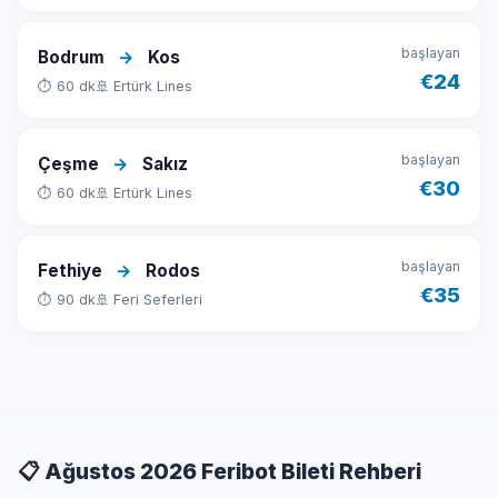
başlayan
Bodrum
→
Kos
€24
⏱ 60 dk
🚢 Ertürk Lines
başlayan
Çeşme
→
Sakız
€30
⏱ 60 dk
🚢 Ertürk Lines
başlayan
Fethiye
→
Rodos
€35
⏱ 90 dk
🚢 Feri Seferleri
📋 Ağustos 2026 Feribot Bileti Rehberi