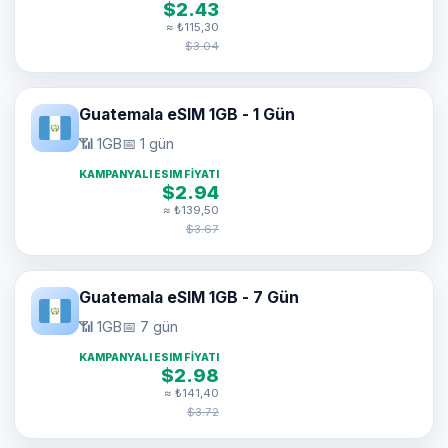
$2.43
≈ ₺115,30
$3.04
Guatemala eSIM 1GB - 1 Gün
📶 1GB
📅 1 gün
KAMPANYALI ESIM FIYATI
$2.94
≈ ₺139,50
$3.67
Guatemala eSIM 1GB - 7 Gün
📶 1GB
📅 7 gün
KAMPANYALI ESIM FIYATI
$2.98
≈ ₺141,40
$3.72