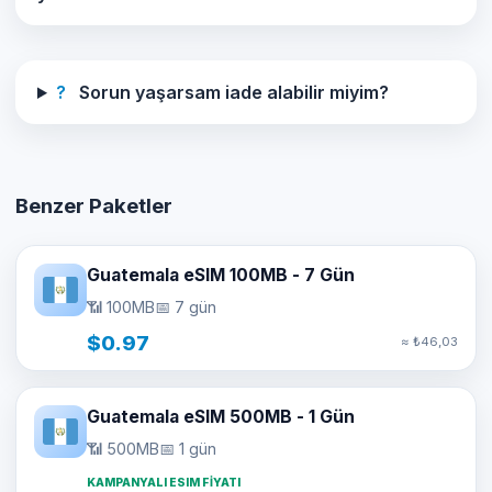
?
Sorun yaşarsam iade alabilir miyim?
Benzer Paketler
Guatemala eSIM 100MB - 7 Gün
📶 100MB
📅 7 gün
$0.97
≈ ₺46,03
Guatemala eSIM 500MB - 1 Gün
📶 500MB
📅 1 gün
KAMPANYALI ESIM FIYATI