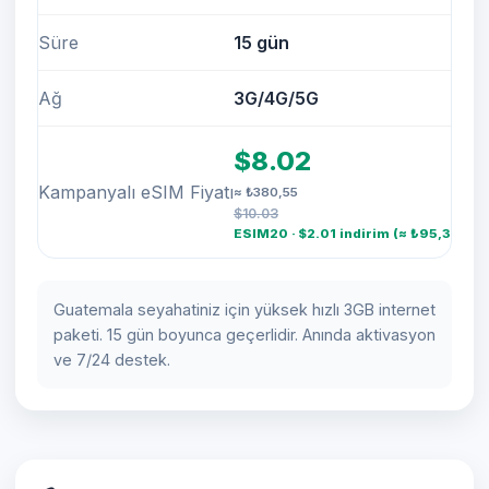
Süre
15 gün
Ağ
3G/4G/5G
$8.02
Kampanyalı eSIM Fiyatı
≈ ₺380,55
$10.03
ESIM20 · $2.01 indirim (≈ ₺95,37)
Guatemala seyahatiniz için yüksek hızlı 3GB internet
paketi. 15 gün boyunca geçerlidir. Anında aktivasyon
ve 7/24 destek.