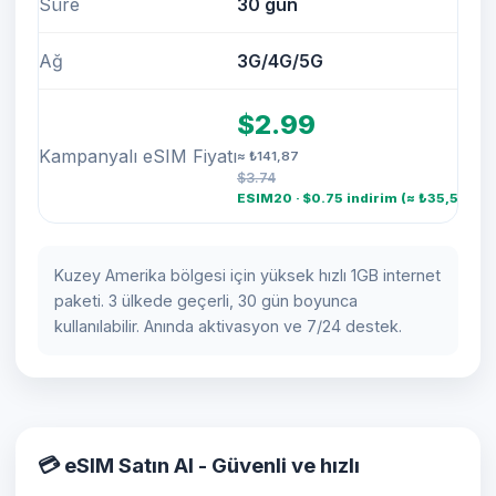
Süre
30 gün
Ağ
3G/4G/5G
$2.99
Kampanyalı eSIM Fiyatı
≈ ₺141,87
$3.74
ESIM20 · $0.75 indirim (≈ ₺35,59)
Kuzey Amerika bölgesi için yüksek hızlı 1GB internet
paketi. 3 ülkede geçerli, 30 gün boyunca
kullanılabilir. Anında aktivasyon ve 7/24 destek.
💳 eSIM Satın Al - Güvenli ve hızlı