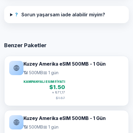
?
Sorun yaşarsam iade alabilir miyim?
Benzer Paketler
Kuzey Amerika eSIM 500MB - 1 Gün
🌐
📶 500MB
📅 1 gün
KAMPANYALI ESIM FIYATI
$1.50
≈ ₺71,17
$1.87
Kuzey Amerika eSIM 500MB - 1 Gün
🌐
📶 500MB
📅 1 gün