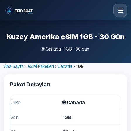
☰
Kuzey Amerika eSIM 1GB - 30 Gün
🌐
Canada · 1GB · 30 gün
Ana Sayfa
›
eSIM Paketleri
›
Canada
›
1GB
Paket Detayları
Ülke
🌐
Canada
Veri
1GB