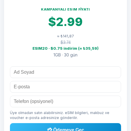
KAMPANYALI ESIM FIYATI
$2.99
≈ ₺141,87
$3.74
ESIM20 · $0.75 indirim (≈ ₺35,59)
1GB · 30 gün
Üye olmadan satın alabilirsiniz. eSIM bilgileri, makbuz ve
voucher e-posta adresinize gönderilir.
💳 Ödemeye Geç