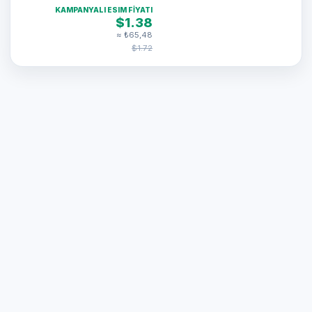
KAMPANYALI ESIM FIYATI
$1.38
≈ ₺65,48
$1.72