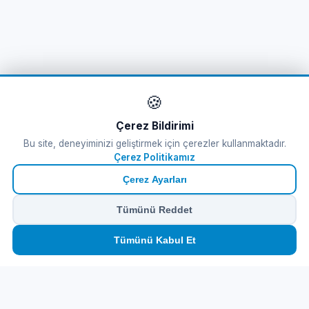
🍪
Çerez Bildirimi
Bu site, deneyiminizi geliştirmek için çerezler kullanmaktadır.
Çerez Politikamız
Çerez Ayarları
Tümünü Reddet
🏠
⛴️
🧳
📱
🛂
👤
Tümünü Kabul Et
Ana
Feribot
Tur
eSIM
Vize
Panel
Feribot Bileti
Tursab Lisance: 6100
Online Feribot Bileti Yunan Adaları'na Kolay ve