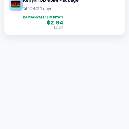
Kenya 1GB eSIM Package
📶 1GB
📅 1 days
KAMPANYALI ESIM FIYATI
$2.94
$3.67