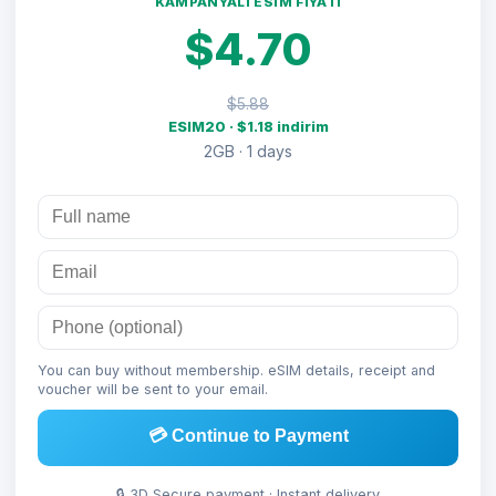
KAMPANYALI ESIM FIYATI
$4.70
$5.88
ESIM20 · $1.18 indirim
2GB · 1 days
You can buy without membership. eSIM details, receipt and
voucher will be sent to your email.
💳 Continue to Payment
🔒 3D Secure payment · Instant delivery