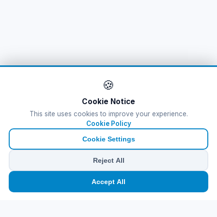
🍪
Cookie Notice
This site uses cookies to improve your experience.
Cookie Policy
Cookie Settings
Reject All
🏠
⛴️
🧳
📱
🛂
👤
Accept All
Ana
Feribot
Tur
eSIM
Vize
Panel
Ferry Tickets
Tursab Lisance: 6100