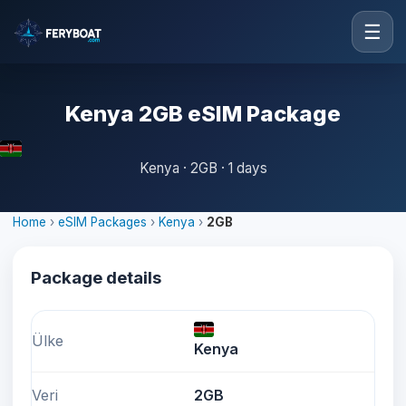
☰
Kenya 2GB eSIM Package
Kenya · 2GB · 1 days
Home
›
eSIM Packages
›
Kenya
›
2GB
Package details
Ülke
Kenya
Veri
2GB