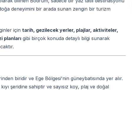
larak bilinen Bodrum, sadece bir yaz tatili destinasyonu
 doğa deneyimini bir arada sunan zengin bir turizm
inler için
tarih, gezilecek yerler, plajlar, aktiviteler,
i planları
gibi birçok konuda detaylı bilgi sunarak
caktır.
nden biridir ve Ege Bölgesi'nin güneybatısında yer alır.
ıyı şeridine sahiptir ve sayısız koy, plaj ve doğal