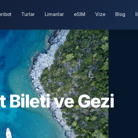
eribot
Turlar
Limanlar
eSIM
Vize
Blog
İ
 Bileti ve Gezi