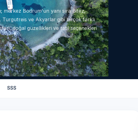
ı; merkez Bodrum'un yanı sıra Bitez,
urgutreis ve Akyarlar gibi birçok farklı
eri, doğal güzellikleri ve tatil seçenekleri
SSS