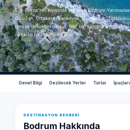
Ege Denizi'nin kıyısında yer alan Bodrum Yarımadas
Gümbet, Ortakent, Yalıkavak, Gümüşlük, Türkbükü, T
tatil beldesinden oluşur. Her biri kendine özgü atmosf
ile farklı bir deneyim sunar.
Genel Bilgi
Gezilecek Yerler
Turlar
İpuçları
DESTINASYON REHBERI
Bodrum Hakkında