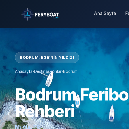
Ana Sayfa
F
BODRUM: EGE'NIN YILDIZI
Anasayfa
›
Destinasyonlar
›
Bodrum
Bodrum Feribot
Rehberi
Muğla, TR