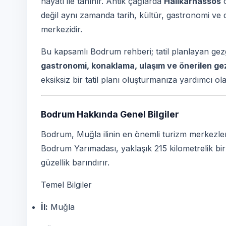
hayatı ile tanınır. Antik çağlarda
Halikarnassos
o
değil aynı zamanda tarih, kültür, gastronomi ve
merkezidir.
Bu kapsamlı Bodrum rehberi; tatil planlayan gezg
gastronomi, konaklama, ulaşım ve önerilen gez
eksiksiz bir tatil planı oluşturmanıza yardımcı ola
Bodrum Hakkında Genel Bilgiler
Bodrum, Muğla ilinin en önemli turizm merkezleri
Bodrum Yarımadası, yaklaşık 215 kilometrelik bir k
güzellik barındırır.
Temel Bilgiler
İl:
Muğla