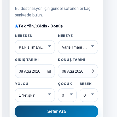
Bu destinasyon için güncel seferleri birkaç
saniyede bulun.
Tek Yön
Gidiş - Dönüş
NEREDEN
NEREYE
GIDIŞ TARIHI
DÖNÜŞ TARIHI
📅
↺
YOLCU
ÇOCUK
BEBEK
Sefer Ara