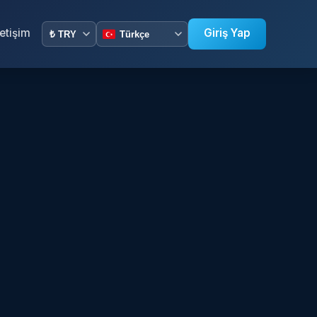
letişim
Giriş Yap