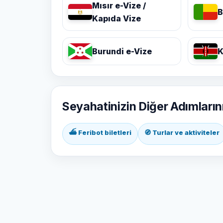
Mısır e-Vize /
B
Kapıda Vize
Burundi e-Vize
K
Seyahatinizin Diğer Adımların
⛴ Feribot biletleri
🧭 Turlar ve aktiviteler