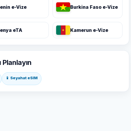
enin e-Vize
Burkina Faso e-Vize
enya eTA
Kamerun e-Vize
ı Planlayın
📱 Seyahat eSIM