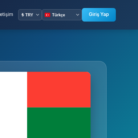
letişim
Giriş Yap