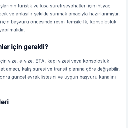
arının turistik ve kısa süreli seyahatleri için ihtiyaç
 açık ve anlaşılır şekilde sunmak amacıyla hazırlanmıştır.
i için başvuru öncesinde resmi temsilcilik, konsolosluk
apılmalıdır.
er için gerekli?
n vize, e-vize, ETA, kapı vizesi veya konsolosluk
t amacı, kalış süresi ve transit planına göre değişebilir.
sonra güncel evrak listesini ve uygun başvuru kanalını
eri