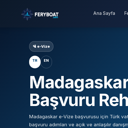
Ana Sayfa
F
🛂 e-Vize
TR
EN
Madagaskar 
Başvuru Reh
Madagaskar e-Vize başvurusu için Türk vata
başvuru adımları ve açık ve anlaşılır danışm