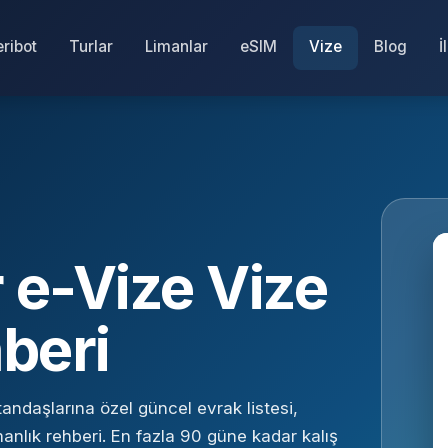
eribot
Turlar
Limanlar
eSIM
Vize
Blog
İ
e-Vize Vize
beri
ndaşlarına özel güncel evrak listesi,
anlık rehberi. En fazla 90 güne kadar kalış