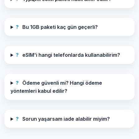
?
Bu 1GB paketi kaç gün geçerli?
?
eSIM'i hangi telefonlarda kullanabilirim?
?
Ödeme güvenli mi? Hangi ödeme
yöntemleri kabul edilir?
?
Sorun yaşarsam iade alabilir miyim?