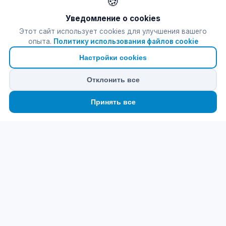
🍪
Уведомление о cookies
Этот сайт использует cookies для улучшения вашего
опыта.
Политику использования файлов cookie
Настройки cookies
Отклонить все
🏠
⛴️
🧳
📱
🛂
👤
Принять все
Ana
Feribot
Tur
eSIM
Vize
Panel
Паромный билет
Tursab Lisance: 6100
Online Паромный билет Греческие
острова'na Kolay ve güvenli bilet satın al. En
uygun Пакеты eSIM. En Eğlenceli Turlar. Hepsi
burada!
f
📷
𝕏
▶
Быстрые ссылки