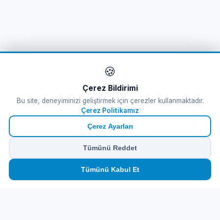
🍪
Çerez Bildirimi
Bu site, deneyiminizi geliştirmek için çerezler kullanmaktadır.
Çerez Politikamız
Çerez Ayarları
Tümünü Reddet
🏠
⛴️
🧳
📱
🛂
👤
Tümünü Kabul Et
Ana
Feribot
Tur
eSIM
Vize
Panel
Feribot Bileti