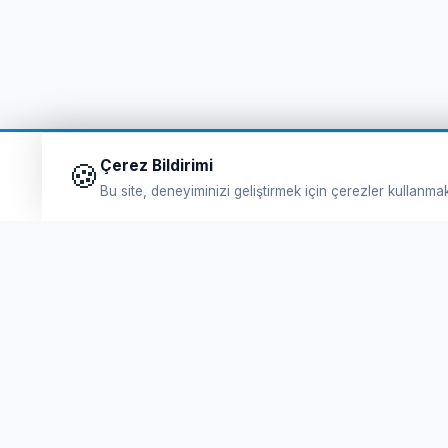
Çerez Bildirimi
🍪
Bu site, deneyiminizi geliştirmek için çerezler kullanma
Hı
Feribot Bileti
Fe
Tursab Lisance: 6100
Li
Online Feribot Bileti Yunan Adaları'na Kolay ve
güvenli bilet satın al. En uygun eSIM Paketleri.
De
En Eğlenceli Turlar. Hepsi burada!
eS
f
📷
𝕏
▶