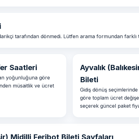
i
edarikçi tarafından dönmedi. Lütfen arama formundan farklı 
fer Saatleri
Ayvalık (Balıkesi
iman yoğunluğuna göre
Bileti
inden müsaitlik ve ücret
Gidiş dönüş seçimlerinde
göre toplam ücret değişe
seçerek güncel paket fiyat
ir) Midilli Feribot Bileti Sayfaları