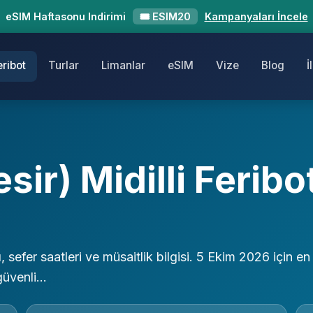
eSIM Haftasonu Indirimi
🎟 ESIM20
Kampanyaları İncele
eribot
Turlar
Limanlar
eSIM
Vize
Blog
İ
sir) Midilli Feribo
tı, sefer saatleri ve müsaitlik bilgisi. 5 Ekim 2026 için en
güvenli…