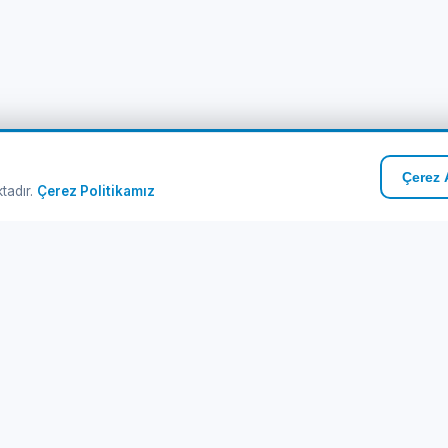
Çerez A
ktadır.
Çerez Politikamız
zlı Linkler
Kurumsal
ribot Turları
Hakkımızda
manlar
İletişim
stinasyonlar
Gizlilik Politikası
IM Paketleri
Kullanım Koşulları