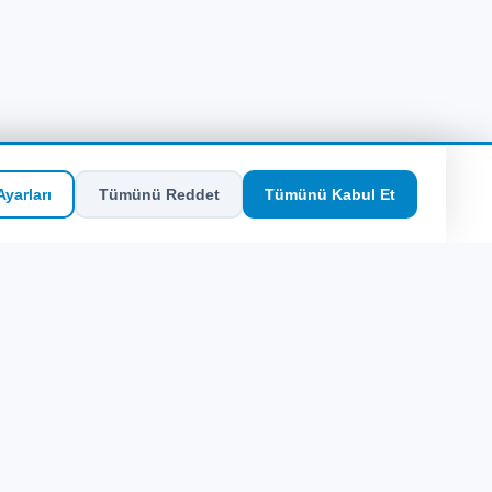
yarları
Tümünü Reddet
Tümünü Kabul Et
Hızlı Erişim
Site Haritası
Meis Plajları: Hangi Koy Kime Göre?
Santorini'de Gezi Notları: Operatör
Gözünden İpuçları
Patmos'ta Gezi Notları: Operatör