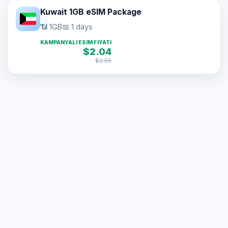
Kuwait 1GB eSIM Package
📶 1GB
📅 1 days
KAMPANYALI ESIM FIYATI
$2.04
$2.55