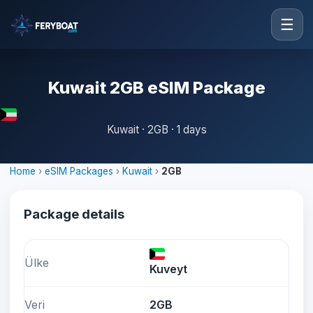
☰
Kuwait 2GB eSIM Package
Kuwait · 2GB · 1 days
Home
›
eSIM Packages
›
Kuwait
›
2GB
Package details
Ülke
Kuveyt
Veri
2GB