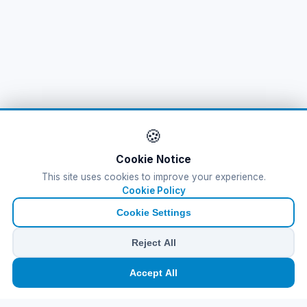
🍪
Cookie Notice
This site uses cookies to improve your experience.
Cookie Policy
Cookie Settings
Reject All
🏠
⛴️
🧳
📱
🛂
👤
Accept All
Ana
Feribot
Tur
eSIM
Vize
Panel
Ferry Tickets