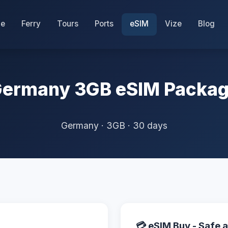
e
Ferry
Tours
Ports
eSIM
Vize
Blog
ermany 3GB eSIM Packa
Germany · 3GB · 30 days
💳 eSIM Buy - Safe a