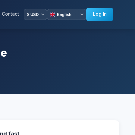
Contact
Log In
ge
nd fast