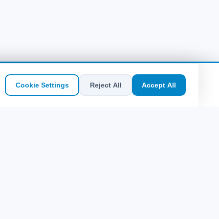
Cookie Settings
Reject All
Accept All
Quick Links
Sitemap
Midilli'de Ne Yenir? Taverna ve Lezzet
Rehberi
Hafta Sonu Yunan Adası Kaçamağı: 48
Saatlik Planlar
Fethiye Rodos Ferry Tickets
Patmos'ta Nerede Kalınır? Bölge Bölge
Konaklama