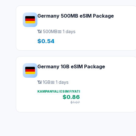
Germany 500MB eSIM Package
📶 500MB
📅 1 days
$0.54
Germany 1GB eSIM Package
📶 1GB
📅 1 days
KAMPANYALI ESIM FIYATI
$0.86
$1.07