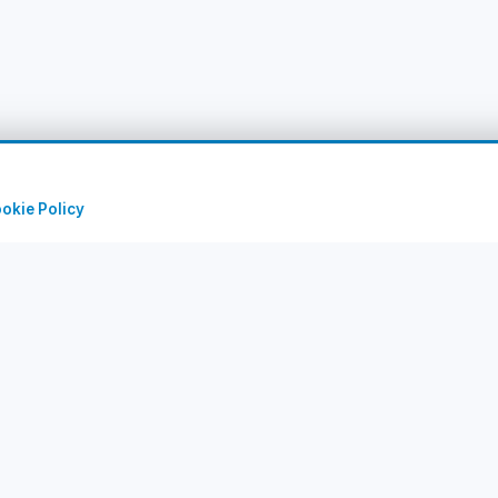
okie Policy
uick Links
Corporate
rry Tours
About Us
rts
Contact
stinations
Privacy Policy
IM Packages
Terms of Use
og & Guide
Cancel & Refund