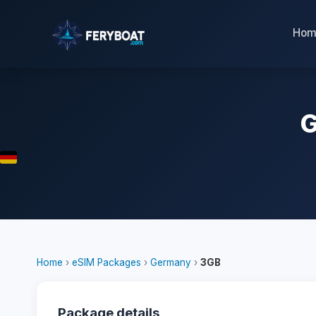
Hom
G
Home
›
eSIM Packages
›
Germany
›
3GB
Package details