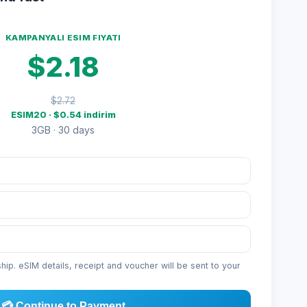
KAMPANYALI ESIM FIYATI
$2.18
$2.72
ESIM20 · $0.54 indirim
3GB · 30 days
p. eSIM details, receipt and voucher will be sent to your
💳 Continue to Payment