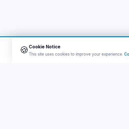
Cookie Notice
🍪
This site uses cookies to improve your experience.
Co
Q
Ferry Tickets
Fe
Tursab Lisance: 6100
Po
Online Ferry Tickets Greek Islands'na Kolay ve
güvenli bilet satın al. En uygun eSIM Packages.
De
En Eğlenceli Turlar. Hepsi burada!
eS
f
📷
𝕏
▶
Bl