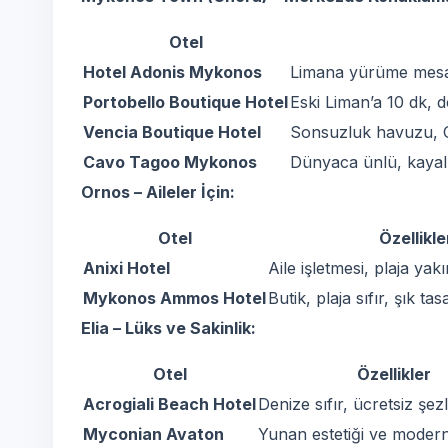
Otel
Hotel Adonis Mykonos
Limana yürüme mesafe
Portobello Boutique Hotel
Eski Liman’a 10 dk, 
Vencia Boutique Hotel
Sonsuzluk havuzu, 
Cavo Tagoo Mykonos
Dünyaca ünlü, kayal
Ornos – Aileler İçin:
Otel
Özellikle
Anixi Hotel
Aile işletmesi, plaja yak
Mykonos Ammos Hotel
Butik, plaja sıfır, şık ta
Elia – Lüks ve Sakinlik:
Otel
Özellikler
Acrogiali Beach Hotel
Denize sıfır, ücretsiz şe
Myconian Avaton
Yunan estetiği ve moder