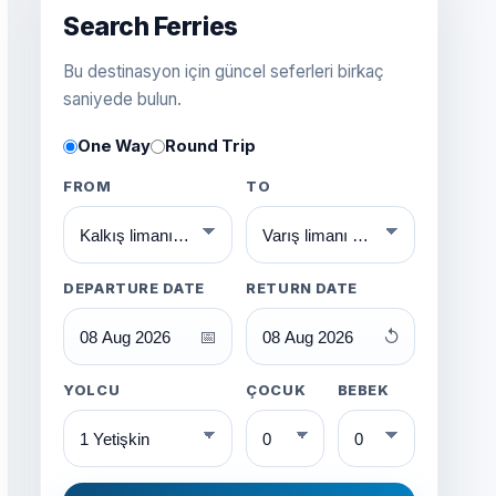
Search Ferries
Bu destinasyon için güncel seferleri birkaç
saniyede bulun.
One Way
Round Trip
FROM
TO
DEPARTURE DATE
RETURN DATE
📅
↺
YOLCU
ÇOCUK
BEBEK