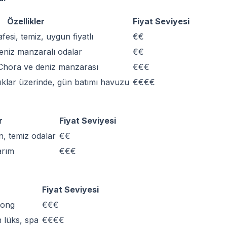
Özellikler
Fiyat Seviyesi
si, temiz, uygun fiyatlı
€€
deniz manzaralı odalar
€€
Chora ve deniz manzarası
€€€
ıklar üzerinde, gün batımı havuzu
€€€€
r
Fiyat Seviyesi
ın, temiz odalar
€€
sarım
€€€
Fiyat Seviyesi
zlong
€€€
n lüks, spa
€€€€