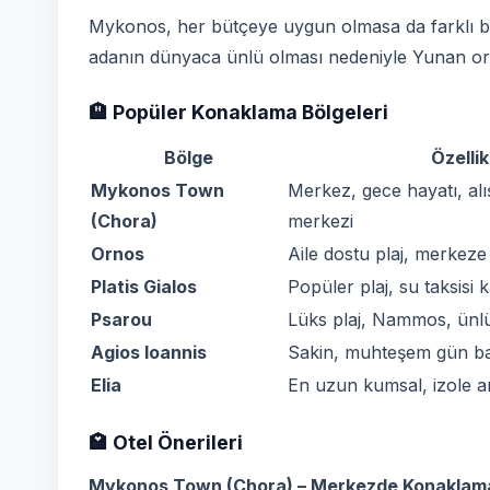
Mykonos, her bütçeye uygun olmasa da farklı böl
adanın dünyaca ünlü olması nedeniyle Yunan ort
🏨 Popüler Konaklama Bölgeleri
Bölge
Özellik
Mykonos Town
Merkez, gece hayatı, alı
(Chora)
merkezi
Ornos
Aile dostu plaj, merkeze
Platis Gialos
Popüler plaj, su taksisi 
Psarou
Lüks plaj, Nammos, ünl
Agios Ioannis
Sakin, muhteşem gün ba
Elia
En uzun kumsal, izole a
🏩 Otel Önerileri
Mykonos Town (Chora) – Merkezde Konaklam