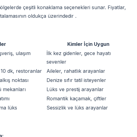
gelerde çeşitli konaklama seçenekleri sunar. Fiyatlar,
alamasının oldukça üzerindedir .
ler
Kimler İçin Uygun
şveriş, ulaşım
İlk kez gidenler, gece hayatı
sevenler
 10 dk, restoranlar
Aileler, rahatlık arayanlar
kalkış noktası
Denize sıfır tatil isteyenler
ü mekanları
Lüks ve prestij arayanlar
tımı
Romantik kaçamak, çiftler
ma lüks
Sessizlik ve lüks arayanlar
a: