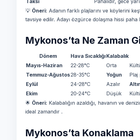
Taksi
Pahalıdır, gece ya
💡
Öneri:
Adanın farklı plajlarını ve köylerini ke
tavsiye edilir. Adayı özgürce dolaşma hissi paha 
Mykonos’ta Ne Zaman Gid
Dönem
Hava Sıcaklığı
Kalabalık
Mayıs-Haziran
22-28°C
Orta
Kült
Temmuz-Ağustos
28-35°C
Yoğun
Plaj
Eylül
24-28°C
Azalır
Altı
Ekim
20-24°C
Düşük
Kült
🌟
Öneri:
Kalabalığın azaldığı, havanın ve denizi
ideal zamandır .
Mykonos’ta Konaklama