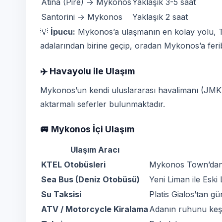
Atina (Pire) → Mykonos
Yaklaşık 3-5 saat
Santorini → Mykonos
Yaklaşık 2 saat
💡
İpucu:
Mykonos’a ulaşmanın en kolay yolu, Tü
adalarından birine geçip, oradan Mykonos’a feri
✈️ Havayolu ile Ulaşım
Mykonos’un kendi uluslararası havalimanı (JMK) 
aktarmalı seferler bulunmaktadır.
🚐 Mykonos İçi Ulaşım
Ulaşım Aracı
KTEL Otobüsleri
Mykonos Town’dan t
Sea Bus (Deniz Otobüsü)
Yeni Liman ile Eski
Su Taksisi
Platis Gialos’tan gü
ATV / Motorcycle Kiralama
Adanın ruhunu keş