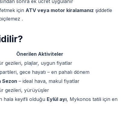
rısından sonra ek ücret uygulanır
şfetmek için
ATV veya motor kiralamanız
şiddetle
biçilemez .
ilir?
Önerilen Aktiviteler
ür gezileri, plajlar, uygun fiyatlar
 partileri, gece hayatı – en pahalı dönem
n Sezon
– ideal hava, makul fiyatlar
ür gezileri, yürüyüşler
n hala keyifli olduğu
Eylül ayı
, Mykonos tatili için en