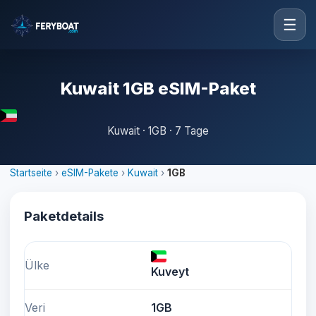
☰
Kuwait 1GB eSIM-Paket
Kuwait · 1GB · 7 Tage
Startseite
›
eSIM-Pakete
›
Kuwait
›
1GB
Paketdetails
Ülke
Kuveyt
Veri
1GB