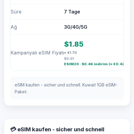
Süre
7 Tage
Ağ
3G/4G/5G
$1.85
Kampanyalı eSIM Fiyatı
≈ €1.70
$2.31
ESIM20 · $0.46 indirim (≈ €0.42)
eSIM kaufen - sicher und schnell. Kuwait 1GB eSIM-
Paket.
💳 eSIM kaufen - sicher und schnell