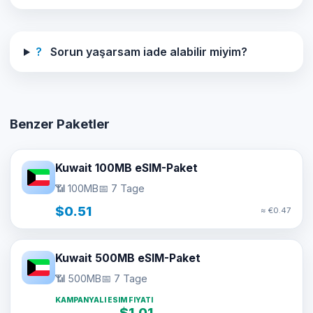
?
Sorun yaşarsam iade alabilir miyim?
Benzer Paketler
Kuwait 100MB eSIM-Paket
📶 100MB
📅 7 Tage
$0.51
≈ €0.47
Kuwait 500MB eSIM-Paket
📶 500MB
📅 7 Tage
KAMPANYALI ESIM FIYATI
$1.01